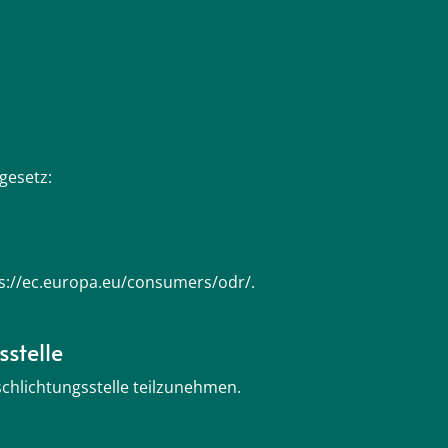
gesetz:
tps://ec.europa.eu/consumers/odr/.
stelle
schlichtungsstelle teilzunehmen.