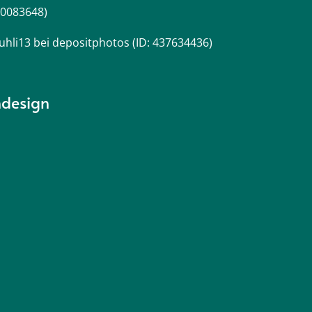
50083648)
hli13 bei depositphotos (ID: 437634436)
l
ndesign